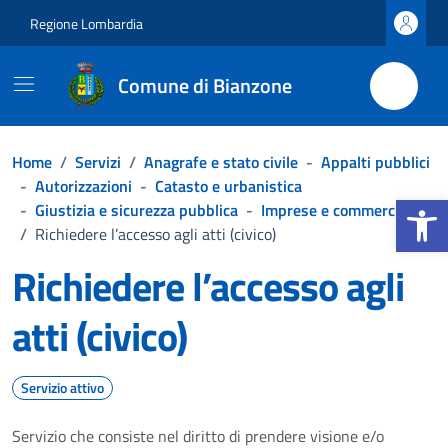
Vai ai contenuti
Vai al footer
Regione Lombardia
Comune di Bianzone
Home
/
Servizi
/
Anagrafe e stato civile
-
Appalti pubblici
-
Autorizzazioni
-
Catasto e urbanistica
Apri la b
-
Giustizia e sicurezza pubblica
-
Imprese e commercio
/
Richiedere l’accesso agli atti (civico)
Richiedere l’accesso agli
atti (civico)
Servizio attivo
Servizio che consiste nel diritto di prendere visione e/o