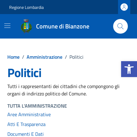
Vai ai contenuti
Vai al footer
Regione Lombardia
Comune di Bianzone
Home
/
Amministrazione
/
Politici
Apri la b
Politici
Tutti i rappresentanti dei cittadini che compongono gli
organi di indirizzo politico del Comune.
TUTTA L'AMMINISTRAZIONE
Aree Amministrative
Atti E Trasparenza
Documenti E Dati