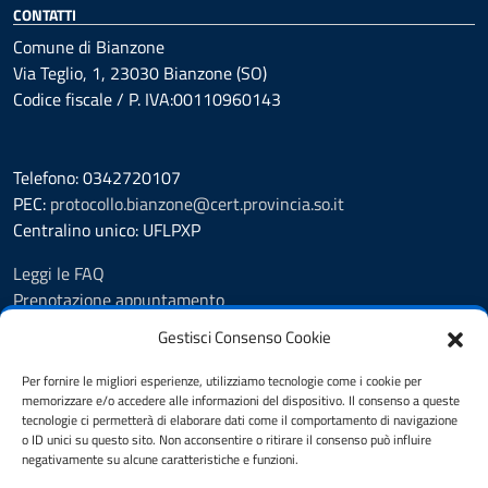
CONTATTI
Comune di Bianzone
Via Teglio, 1, 23030 Bianzone (SO)
Codice fiscale / P. IVA:00110960143
Telefono: 0342720107
PEC:
protocollo.bianzone@cert.provincia.so.it
Centralino unico: UFLPXP
Leggi le FAQ
Prenotazione appuntamento
Segnalazione disservizio
Gestisci Consenso Cookie
Feedback
Richiesta assistenza
Per fornire le migliori esperienze, utilizziamo tecnologie come i cookie per
memorizzare e/o accedere alle informazioni del dispositivo. Il consenso a queste
Pubblicità legale
tecnologie ci permetterà di elaborare dati come il comportamento di navigazione
Albo Pretorio
o ID unici su questo sito. Non acconsentire o ritirare il consenso può influire
Amministrazione trasparente
negativamente su alcune caratteristiche e funzioni.
Informativa privacy