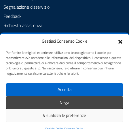
Segnalazione disservizio
Feedback
Richiesta assistenza
Pubblicità legale
Gestisci Consenso Cookie
Albo Pretorio
Amministrazione trasparente
Per fornire le migliori esperienze, utilizziamo tecnologie come i cookie per
memorizzare e/o accedere alle informazioni del dispositivo. Il consenso a queste
Informativa privacy
tecnologie ci permetterà di elaborare dati come il comportamento di navigazione
o ID unici su questo sito. Non acconsentire o ritirare il consenso può influire
Note legali
negativamente su alcune caratteristiche e funzioni.
Cookie Policy (UE)
Accetta
Dichiarazione di accessibilità
Obiettivi di accessibilità
Nega
Visualizza le preferenze
Mappa del sito
Credits
Cookie Policy
Privacy Policy