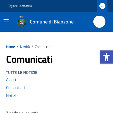
Vai ai contenuti
Vai al footer
Regione Lombardia
Comune di Bianzone
Home
/
Novità
/
Comunicati
Apri la b
Comunicati
TUTTE LE NOTIZIE
Avvisi
Comunicati
Notizie
3
notizie pubblicate