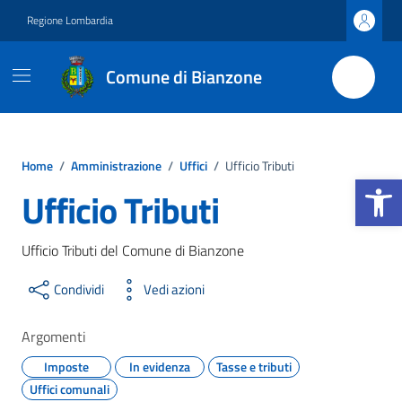
Vai ai contenuti
Vai al footer
Regione Lombardia
Comune di Bianzone
Home
/
Amministrazione
/
Uffici
/
Ufficio Tributi
Apri la b
Ufficio Tributi
Ufficio Tributi del Comune di Bianzone
Condividi
Vedi azioni
Argomenti
Imposte
In evidenza
Tasse e tributi
Uffici comunali