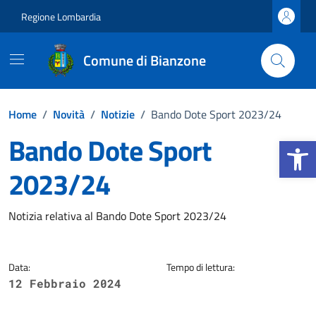
Vai ai contenuti
Vai al footer
Regione Lombardia
Comune di Bianzone
Home
/
Novità
/
Notizie
/
Bando Dote Sport 2023/24
Bando Dote Sport
Apri la b
2023/24
Dettagli della notizia
Notizia relativa al Bando Dote Sport 2023/24
Data:
Tempo di lettura:
12 Febbraio 2024