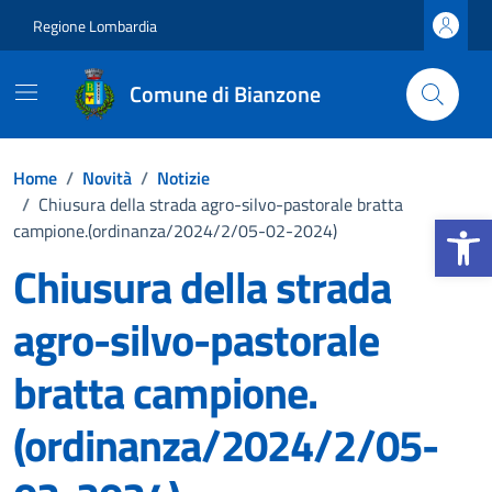
Vai ai contenuti
Vai al footer
Regione Lombardia
Comune di Bianzone
Home
/
Novità
/
Notizie
/
Chiusura della strada agro-silvo-pastorale bratta
Apri la b
campione.(ordinanza/2024/2/05-02-2024)
Chiusura della strada
agro-silvo-pastorale
bratta campione.
(ordinanza/2024/2/05-