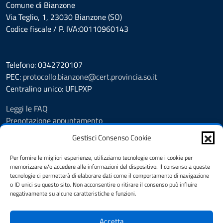
Comune di Bianzone
Via Teglio, 1, 23030 Bianzone (SO)
Codice fiscale / P. IVA:00110960143
Telefono: 0342720107
PEC:
protocollo.bianzone@cert.provincia.so.it
Centralino unico: UFLPXP
Leggi le FAQ
Prenotazione appuntamento
Segnalazione disservizio
Gestisci Consenso Cookie
Feedback
Richiesta assistenza
Per fornire le migliori esperienze, utilizziamo tecnologie come i cookie per
memorizzare e/o accedere alle informazioni del dispositivo. Il consenso a queste
Pubblicità legale
tecnologie ci permetterà di elaborare dati come il comportamento di navigazione
Albo Pretorio
o ID unici su questo sito. Non acconsentire o ritirare il consenso può influire
Amministrazione trasparente
negativamente su alcune caratteristiche e funzioni.
Informativa privacy
Note legali
Accetta