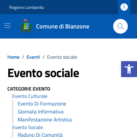
Vai ai contenuti
Vai al footer
Regione Lombardia
Comune di Bianzone
Home
/
Eventi
/
Evento sociale
Apri la b
Evento sociale
CATEGORIE EVENTO
Evento Culturale
Evento Di Formazione
Giornata Informativa
Manifestazione Artistica
Evento Sociale
Raduno Di Comunità