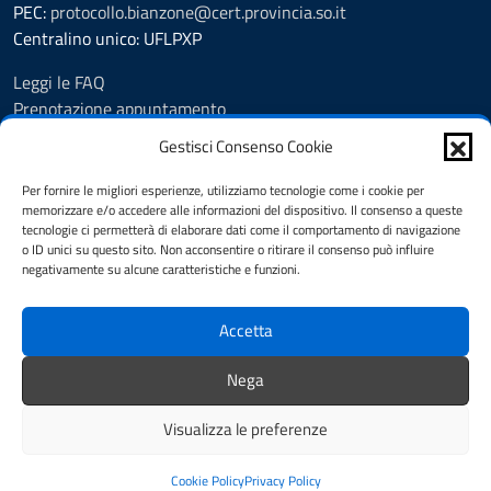
PEC:
protocollo.bianzone@cert.provincia.so.it
Centralino unico: UFLPXP
Leggi le FAQ
Prenotazione appuntamento
Segnalazione disservizio
Gestisci Consenso Cookie
Feedback
Richiesta assistenza
Per fornire le migliori esperienze, utilizziamo tecnologie come i cookie per
memorizzare e/o accedere alle informazioni del dispositivo. Il consenso a queste
Pubblicità legale
tecnologie ci permetterà di elaborare dati come il comportamento di navigazione
Albo Pretorio
o ID unici su questo sito. Non acconsentire o ritirare il consenso può influire
Amministrazione trasparente
negativamente su alcune caratteristiche e funzioni.
Informativa privacy
Note legali
Accetta
Cookie Policy (UE)
Dichiarazione di accessibilità
Nega
Obiettivi di accessibilità
Visualizza le preferenze
Mappa del sito
Credits
Cookie Policy
Privacy Policy