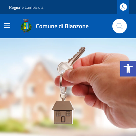
Vai ai contenuti
Vai al footer
Regione Lombardia
Comune di Bianzone
Apri la b