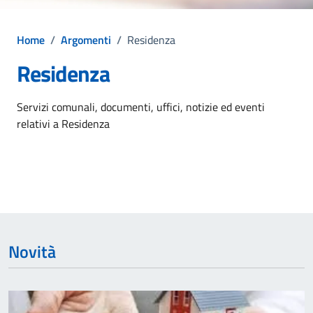
Home
/
Argomenti
/
Residenza
Residenza
Dettagli dell'argomento
Servizi comunali, documenti, uffici, notizie ed eventi
relativi a Residenza
Novità