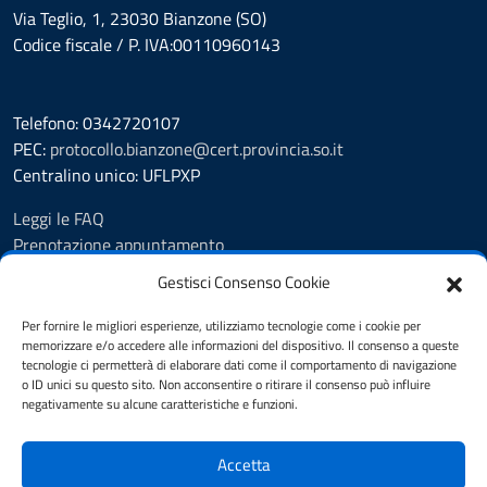
Via Teglio, 1, 23030 Bianzone (SO)
Codice fiscale / P. IVA:00110960143
Telefono: 0342720107
PEC:
protocollo.bianzone@cert.provincia.so.it
Centralino unico: UFLPXP
Leggi le FAQ
Prenotazione appuntamento
Segnalazione disservizio
Gestisci Consenso Cookie
Feedback
Richiesta assistenza
Per fornire le migliori esperienze, utilizziamo tecnologie come i cookie per
memorizzare e/o accedere alle informazioni del dispositivo. Il consenso a queste
Pubblicità legale
tecnologie ci permetterà di elaborare dati come il comportamento di navigazione
Albo Pretorio
o ID unici su questo sito. Non acconsentire o ritirare il consenso può influire
Amministrazione trasparente
negativamente su alcune caratteristiche e funzioni.
Informativa privacy
Note legali
Accetta
Cookie Policy (UE)