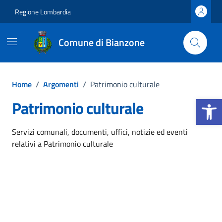
Vai ai contenuti
Vai al footer
Regione Lombardia
Comune di Bianzone
Home
/
Argomenti
/
Patrimonio culturale
Apri la b
Patrimonio culturale
Dettagli dell'argomento
Servizi comunali, documenti, uffici, notizie ed eventi
relativi a Patrimonio culturale