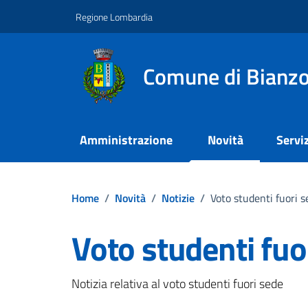
Vai ai contenuti
Vai al footer
Regione Lombardia
Comune di Bianz
Amministrazione
Novità
Serviz
Home
/
Novità
/
Notizie
/
Voto studenti fuori s
Voto studenti fuo
Dettagli della notizi
Notizia relativa al voto studenti fuori sede