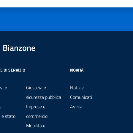
a 1 stelle su 5
luta 2 stelle su 5
Valuta 3 stelle su 5
Valuta 4 stelle su 5
Valuta 5 stelle su 5
 Bianzone
E DI SERVIZIO
NOVITÀ
ra e
Giustizia e
Notizie
sicurezza pubblica
Comunicati
e
Imprese e
Avvisi
 e stato
commercio
Mobilità e