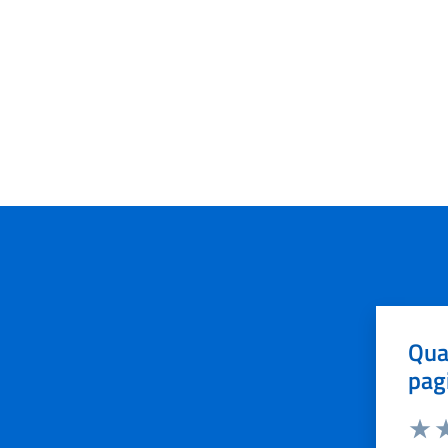
Qua
pag