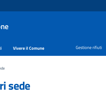
one
Gestione rifiuti
i
Vivere il Comune
ede
ri sede
a