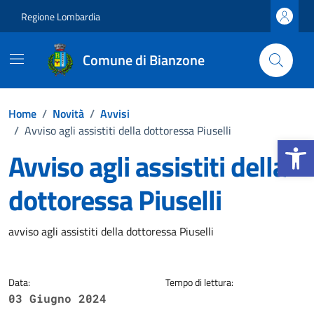
Vai ai contenuti
Vai al footer
Regione Lombardia
Comune di Bianzone
Home
/
Novità
/
Avvisi
/
Avviso agli assistiti della dottoressa Piuselli
Apri la b
Avviso agli assistiti della
dottoressa Piuselli
Dettagli della notizia
avviso agli assistiti della dottoressa Piuselli
Data:
Tempo di lettura:
03 Giugno 2024