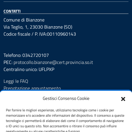
CONTATTI
Comune di Bianzone
Via Teglio, 1, 23030 Bianzone (SO)
Codice fiscale / P. IVA:00110960143
Telefono: 0342720107
PEC:
protocollo.bianzone@cert.provincia.so.it
Centralino unico: UFLPXP
Leggi le FAQ
Prenotazione appuntamento
Segnalazione disservizio
Gestisci Consenso Cookie
Feedback
Richiesta assistenza
Per fornire le migliori esperienze, utilizziamo tecnologie come i cookie per
memorizzare e/o accedere alle informazioni del dispositivo. Il consenso a queste
Pubblicità legale
tecnologie ci permetterà di elaborare dati come il comportamento di navigazione
Albo Pretorio
o ID unici su questo sito. Non acconsentire o ritirare il consenso può influire
Amministrazione trasparente
negativamente su alcune caratteristiche e funzioni.