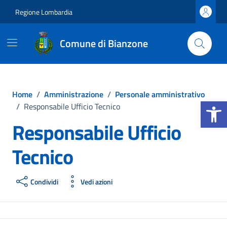
Vai ai contenuti
Vai al footer
Regione Lombardia
Comune di Bianzone
Home
/
Amministrazione
/
Personale amministrativo
Apri la b
/
Responsabile Ufficio Tecnico
Responsabile Ufficio
Tecnico
Condividi
Vedi azioni