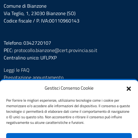
Comune di Bianzone
Via Teglio, 1, 23030 Bianzone (SO)
Codice fiscale / P. IVA:00110960143
Telefono: 0342720107
PEC:
protocollo.bianzone@cert.provincia.so.it
Centralino unico: UFLPXP
Leggi le FAQ
Prenotazione appuntamento
Segnalazione disservizio
Gestisci Consenso Cookie
Feedback
Richiesta assistenza
Per fornire le migliori esperienze, utilizziamo tecnologie come i cookie per
memorizzare e/o accedere alle informazioni del dispositivo. Il consenso a queste
Pubblicità legale
tecnologie ci permetterà di elaborare dati come il comportamento di navigazione
Albo Pretorio
o ID unici su questo sito. Non acconsentire o ritirare il consenso può influire
Amministrazione trasparente
negativamente su alcune caratteristiche e funzioni.
Informativa privacy
Note legali