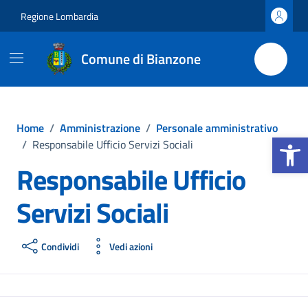
Vai ai contenuti
Vai al footer
Regione Lombardia
Comune di Bianzone
Home
/
Amministrazione
/
Personale amministrativo
Apri la b
/
Responsabile Ufficio Servizi Sociali
Responsabile Ufficio
Servizi Sociali
Condividi
Vedi azioni