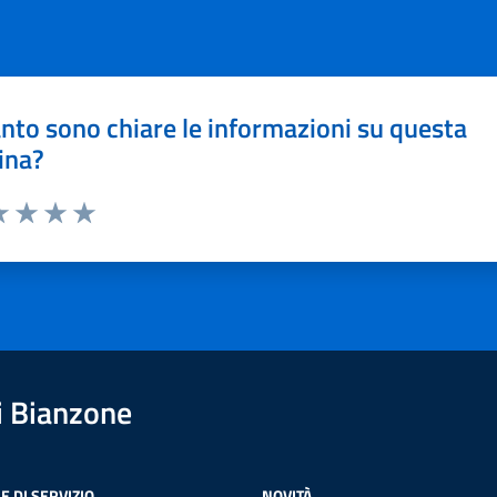
nto sono chiare le informazioni su questa
ina?
a 1 stelle su 5
luta 2 stelle su 5
Valuta 3 stelle su 5
Valuta 4 stelle su 5
Valuta 5 stelle su 5
 Bianzone
E DI SERVIZIO
NOVITÀ