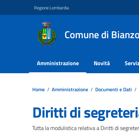
Vai ai contenuti
Vai al footer
Regione Lombardia
Comune di Bianz
Amministrazione
Novità
Serviz
Home
/
Amministrazione
/
Documenti e Dati
/
Diritti di segrete
Dettagli del documento
Tutta la modulistica relativa a Diritti di segr