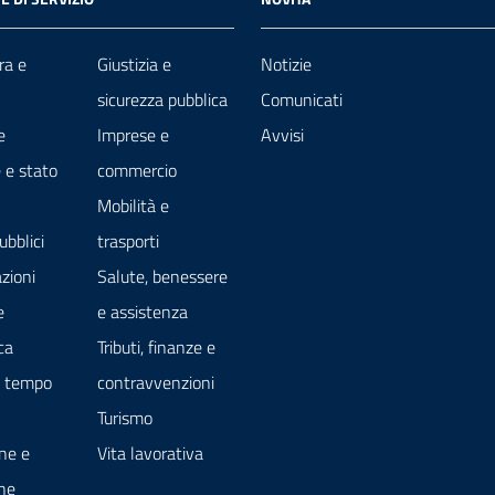
ra e
Giustizia e
Notizie
sicurezza pubblica
Comunicati
e
Imprese e
Avvisi
 e stato
commercio
Mobilità e
ubblici
trasporti
zioni
Salute, benessere
e
e assistenza
ca
Tributi, finanze e
e tempo
contravvenzioni
Turismo
ne e
Vita lavorativa
ne