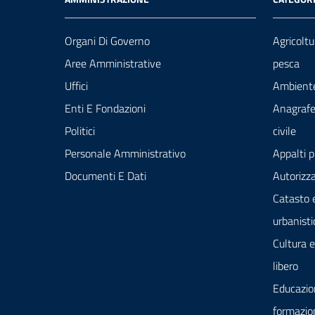
Organi Di Governo
Agricoltu
Aree Amministrative
pesca
Uffici
Ambient
Enti E Fondazioni
Anagrafe
Politici
civile
Personale Amministrativo
Appalti p
Documenti E Dati
Autorizza
Catasto 
urbanisti
Cultura 
libero
Educazio
formazio